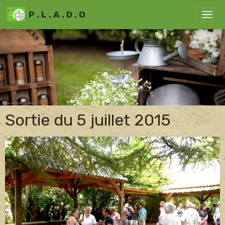
P . L . A . D . O
Sortie du 5 juillet 2015