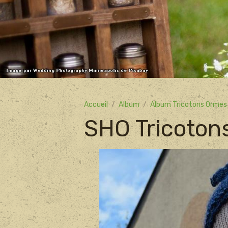
Accueil
Album
Album Tricotons Ormes
SHO Tricoton