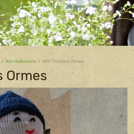
Nos réalisations
SHO Tricotons Ormes
s Ormes