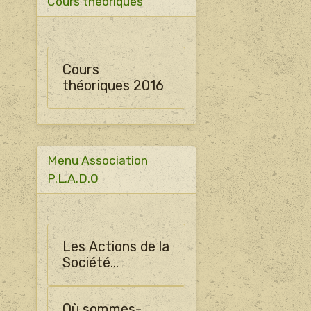
Cours théoriques
Cours
théoriques 2016
Menu Association
P.L.A.D.O
Les Actions de la
Société
Horticulture
d'Ormes
Où sommes-