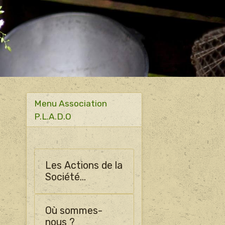
Menu Association
P.L.A.D.O
Les Actions de la
Société
Horticulture
d'Ormes
Où sommes-
nous ?