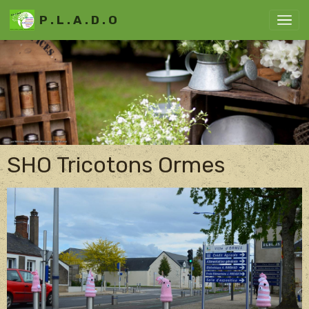
P . L . A . D . O
SHO Tricotons Ormes