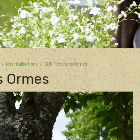
Nos réalisations
SHO Tricotons Ormes
s Ormes