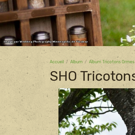
Accueil
Album
Album Tricotons Ormes
SHO Tricoton