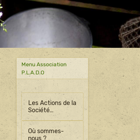
Menu Association
P.L.A.D.O
Les Actions de la
Société
Horticulture
d'Ormes
Où sommes-
nous ?