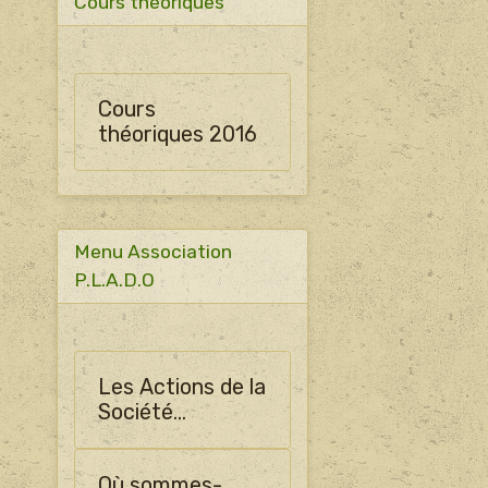
Cours théoriques
Cours
théoriques 2016
Menu Association
P.L.A.D.O
Les Actions de la
Société
Horticulture
d'Ormes
Où sommes-