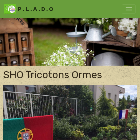
P . L . A . D . O
SHO Tricotons Ormes