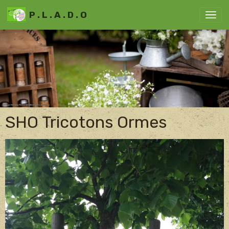
P . L . A . D . O
SHO Tricotons Ormes