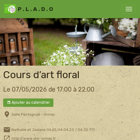
P . L . A . D . O
Cours d’art floral
Le 07/05/2026
de 17:00
à 22:00
Ajouter au calendrier
Salle Pantagruel - Ormes
Nathalie et Josiane 06.25.04.04.23 / 06.32.77.1
http://www.sho-ormes.fr