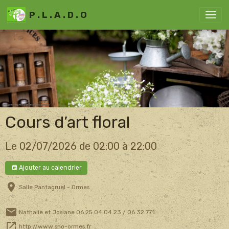
P . L . A . D . O
Cours d’art floral
Le 02/07/2026
de 02:00
à 22:00
Ajouter au calendrier
Salle Pantagruel - Ormes
Nathalie et Josiane 06.25.04.04.23 / 06.32.77.1
http://www.sho-ormes.fr