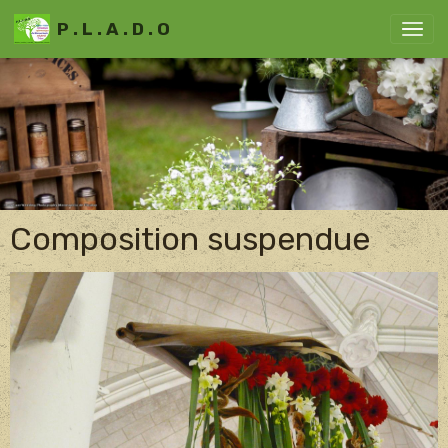
P . L . A . D . O
Composition suspendue