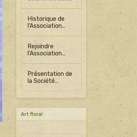
de SHO
Historique de
l'Association
PLADO
Rejoindre
l'Association
PLADO
Présentation de
la Société
Horticulture
d'Ormes
Art floral